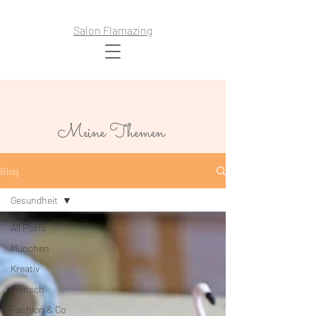
Salon Flamazing
Meine Themen
Blog
Gesundheit
All Posts
München
Kreativ
Tierisch
Fashion & Co